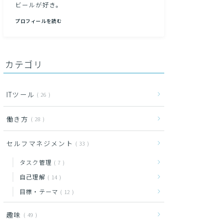
ビールが好き。
プロフィールを読む
カテゴリ
ITツール
26
働き方
28
セルフマネジメント
33
タスク管理
7
自己理解
14
目標・テーマ
12
趣味
49