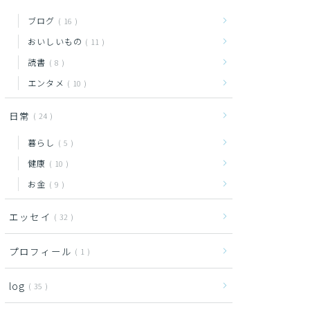
ブログ
16
おいしいもの
11
読書
8
エンタメ
10
日常
24
暮らし
5
健康
10
お金
9
エッセイ
32
プロフィール
1
log
35