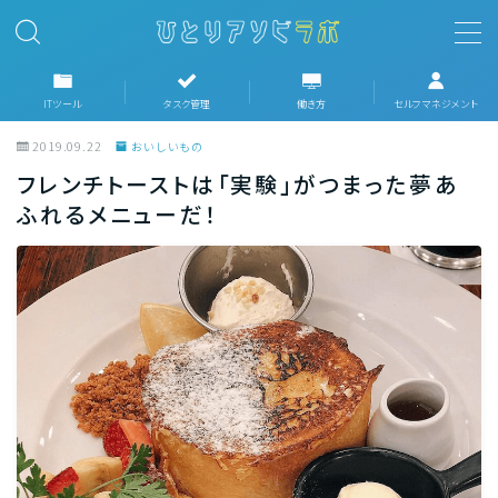
MENU
ITツール
タスク管理
働き方
セルフマネジメント
2019.09.22
おいしいもの
ホーム
フレンチトーストは「実験」がつまった夢あ
ふれるメニューだ！
ITツール
タスク管理
働き方
セルフマネジメント
趣味