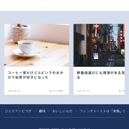
コーヒー党だけどルピシアのおか
飲食店選びにも嗅覚がある気
げで紅茶が好きになった
る
2020.06.24
おいしいもの
2021.07.14
おいしい
ひとりアソビラボ
趣味
おいしいもの
フレンチトーストは「実験」が
＞
＞
＞