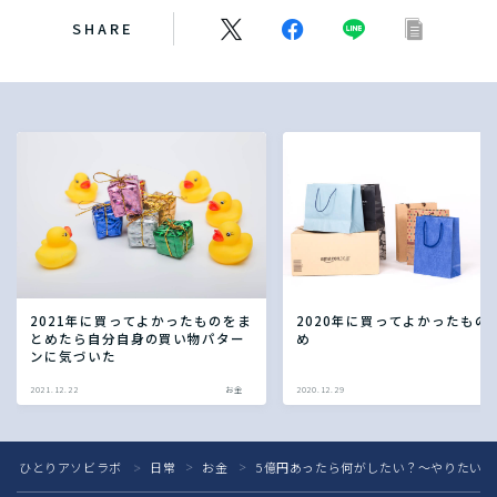
SHARE
2021年に買ってよかったものをま
2020年に買ってよかったもの
とめたら自分自身の買い物パター
め
ンに気づいた
2021.12.22
お金
2020.12.29
ひとりアソビラボ
日常
お金
5億円あったら何がしたい？〜やりたい
＞
＞
＞