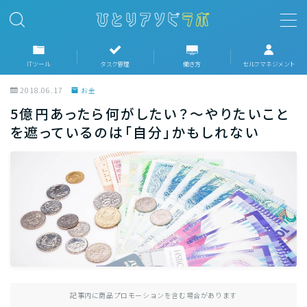
MENU
ITツール
タスク管理
働き方
セルフマネジメント
2018.06.17
お金
ホーム
5億円あったら何がしたい？〜やりたいこと
を遮っているのは「自分」かもしれない
ITツール
タスク管理
働き方
セルフマネジメント
趣味
記事内に商品プロモーションを含む場合があります