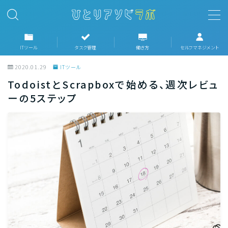
MENU
ITツール
タスク管理
働き方
セルフマネジメント
2020.01.29
ITツール
ホーム
TodoistとScrapboxで始める、週次レビュ
ーの5ステップ
ITツール
タスク管理
働き方
セルフマネジメント
趣味