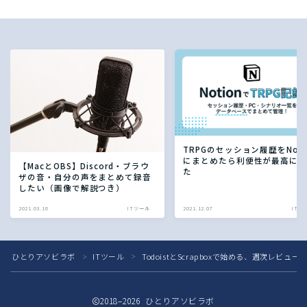
TRPGのセッション履歴をNoti
にまとめたら利便性が最高に
【MacとOBS】Discord・ブラウ
た
ザの音・自分の声をまとめて録音
したい（画像で解説つき）
2021.03.16
ITツール
2021.12.07
ITツ
ひとりアソビラボ
ITツール
TodoistとScrapboxで始める、週次レビュ
＞
＞
2018–2026 ひとりアソビラボ